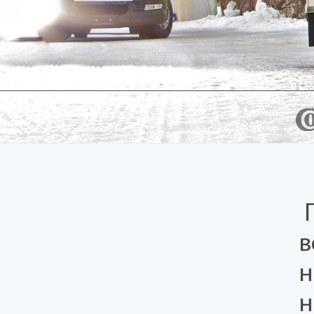
00 РУБ.
П
в
н
н