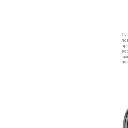
Су
по
пр
во
ши
пок